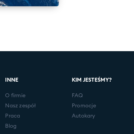
INNE
KIM JESTEŚMY?
O firmie
FAQ
Nasz zespół
Promocje
Praca
Autokary
Blog