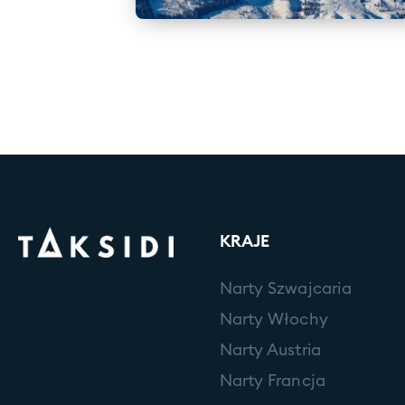
KRAJE
Narty Szwajcaria
Narty Włochy
Narty Austria
Narty Francja