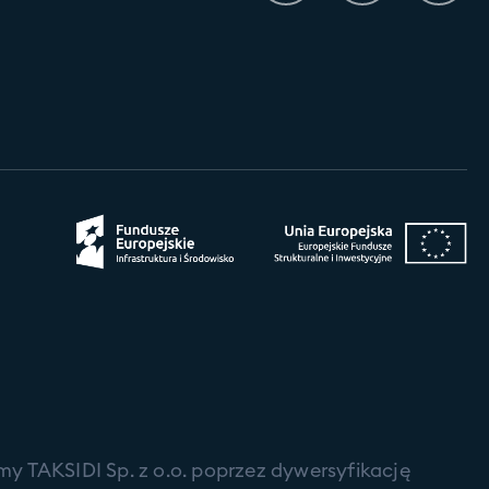
my TAKSIDI Sp. z o.o. poprzez dywersyfikację