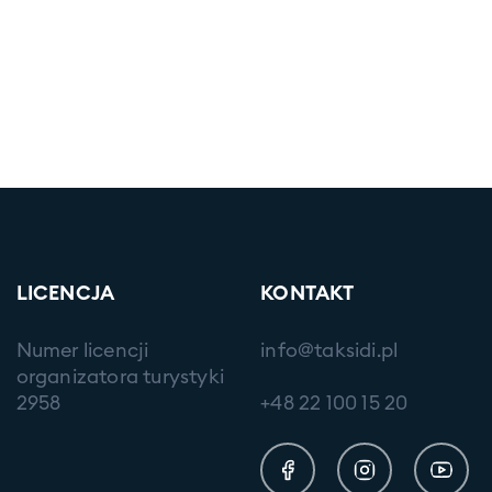
LICENCJA
KONTAKT
Numer licencji
info@taksidi.pl
organizatora turystyki
2958
+48 22 100 15 20