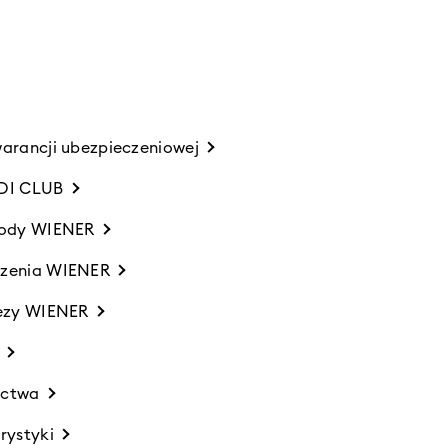
warancji ubezpieczeniowej
IDI CLUB
zkody WIENER
czenia WIENER
rezy WIENER
ictwa
rystyki