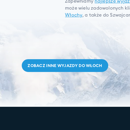
Zapewniamy
najlepsze wyja
może wielu zadowolonych kl
Włochy
, a także do Szwajcarii
ZOBACZ INNE WYJAZDY DO
WŁOCH