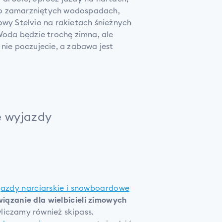
po zamarzniętych wodospadach,
owy Stelvio na rakietach śnieżnych
 Woda będzie trochę zimna, ale
 nie poczujecie, a zabawa jest
e wyjazdy
jazdy narciarskie i snowboardowe
związanie dla wielbicieli zimowych
iczamy również skipass.