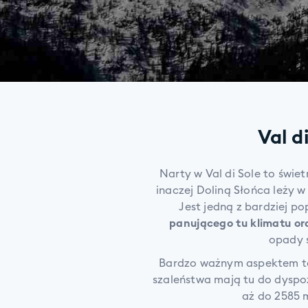
Val d
Narty w Val di Sole to świe
inaczej Doliną Słońca leży 
Jest jedną z bardziej p
panującego tu klimatu or
opady ś
Bardzo ważnym aspektem teg
szaleństwa mają tu do dyspoz
aż do 2585 m