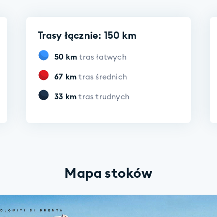
Trasy łącznie: 150 km
50
km
tras łatwych
67
km
tras średnich
33
km
tras trudnych
Mapa stoków