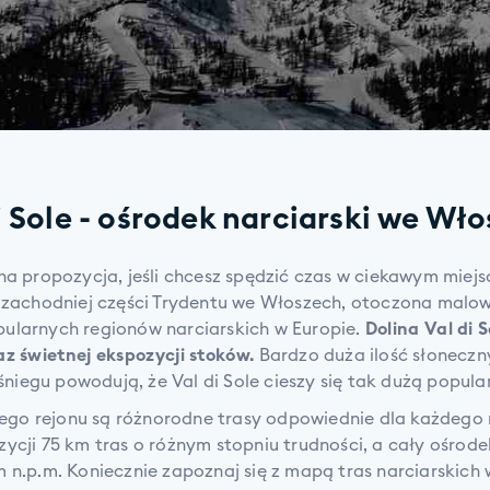
i Sole - ośrodek narciarski we Wł
tna propozycja, jeśli chcesz spędzić czas w ciekawym miejsc
w zachodniej części Trydentu we Włoszech, otoczona mal
opularnych regionów narciarskich w Europie.
Dolina Val di S
az świetnej ekspozycji stoków.
Bardzo duża ilość słoneczn
niegu powodują, że Val di Sole cieszy się tak dużą popula
o rejonu są różnorodne trasy odpowiednie dla każdego n
ycji 75 km tras o różnym stopniu trudności, a cały ośrode
 n.p.m. Koniecznie zapoznaj się z mapą tras narciarskich w