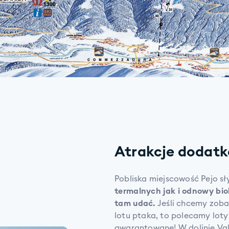
Atrakcje dodatko
Pobliska miejscowość Pejo sł
termalnych jak i odnowy biol
tam udać.
Jeśli chcemy zoba
lotu ptaka, to polecamy loty
gwarantowane! W dolinie Val 