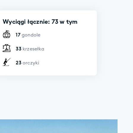
Wyciągi łącznie: 73 w tym
17
gondole
33
krzesełka
23
orczyki