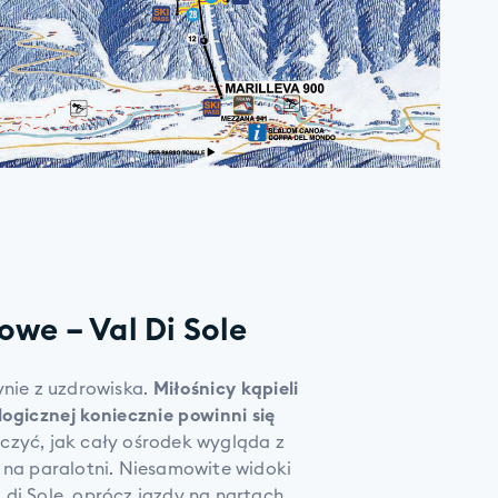
we – Val Di Sole
ynie z uzdrowiska.
Miłośnicy kąpieli
ogicznej koniecznie powinni się
czyć, jak cały ośrodek wygląda z
 na paralotni. Niesamowite widoki
di Sole, oprócz jazdy na nartach,