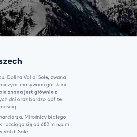
oszech
u. Dolina Val di Sole, zwana
owniczymi masywami górskimi.
ole znana jest głównie z
ych dni oraz bardzo obfite
rnością.
arciarza. Miłośnicy białego
k rozciąga się od 682 m n.p.m
 Val di Sole.