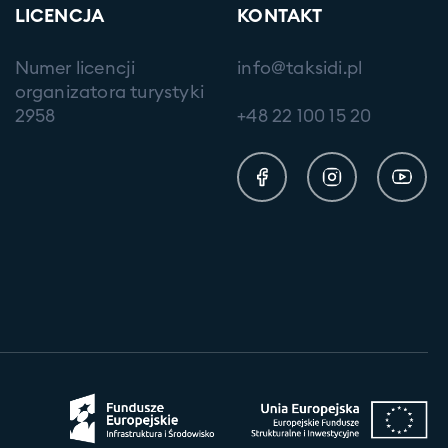
LICENCJA
KONTAKT
Numer licencji
info@taksidi.pl
organizatora turystyki
2958
+48 22 100 15 20