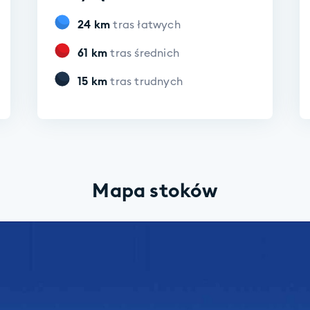
24
km
tras łatwych
61
km
tras średnich
15
km
tras trudnych
Mapa stoków