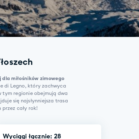
Włoszech
aj dla miłośników zimowego
nte di Legno, który zachwyca
 w tym regionie obejmują dwa
uje się najsłynniejsza trasa
 przez cały rok!
Wyciągi łącznie: 28