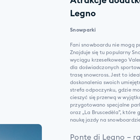
Atrakcje dodatk
Legno
Snowparki
Fani snowboardu nie mogą pr
Znajduje się tu popularny Sn
wyciągu krzesełkowego Valena
dla doświadczonych sportow
trasę snowcross. Jest to idea
doskonalenia swoich umiejętn
strefa odpoczynku, gdzie mo
cieszyć się przerwą w wyjątk
przygotowano specjalne parki
oraz „La Bruscedèla”, które
naukę jazdy na snowboardzie
Ponte di Legno – ra