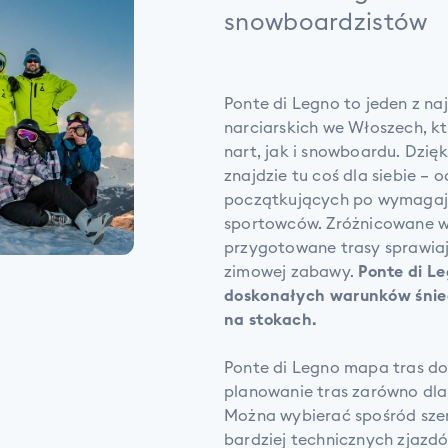
snowboardzistów
Ponte di Legno to jeden z n
narciarskich we Włoszech, k
nart, jak i snowboardu. Dzi
znajdzie tu coś dla siebie –
początkujących po wymagaj
sportowców. Zróżnicowane wa
przygotowane trasy sprawiają
zimowej zabawy.
Ponte di L
doskonałych warunków śnie
na stokach.
Ponte di Legno mapa tras d
planowanie tras zarówno dla 
Można wybierać spośród szer
bardziej technicznych zjazd