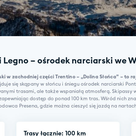
i Legno – ośrodek narciarski we 
ski w zachodniej części Trentino – „Dolina Słońca” – to r
ajduje się skąpany w słońcu i śniegu ośrodek narciarski Po
wanymi trasami, ale także wspaniałą atmosferą. Skipassy
 zapewniając dostęp do ponad 100 km tras. Wśród nich znajd
dowca Presena, gdzie można cieszyć się jazdą na nartach
Trasy łącznie: 100 km