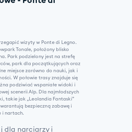
owe - Ponte di
zegapić wizyty w Ponte di Legno.
owpark Tonale, położony blisko
. Park podzielony jest na strefę
ców, park dla początkujących oraz
lne miejsce zarówno do nauki, jak i
ości. W połowie trasy znajduje się
żna podziwiać wspaniałe widoki i
owej scenerii Alp. Dla najmłodszych
, takie jak „Leolandia Fantaski”
 gwarantują bezpieczną zabawę i
 i nartach.
j dla narciarzy i