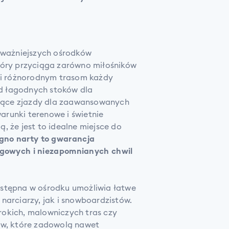
ajważniejszych ośrodków
tóry przyciąga zarówno miłośników
ęki różnorodnym trasom każdy
 od łagodnych stoków dla
ące zjazdy dla zaawansowanych
runki terenowe i świetnie
, że jest to idealne miejsce do
egno narty to gwarancja
gowych i niezapomnianych chwil
ostępna w ośrodku umożliwia łatwe
narciarzy, jak i snowboardzistów.
okich, malowniczych tras czy
ów, które zadowolą nawet