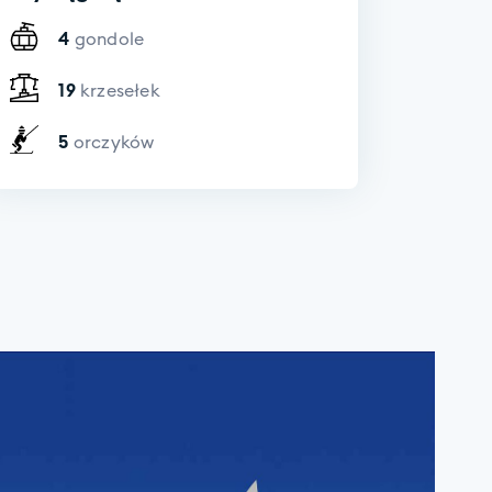
4
gondole
19
krzesełek
5
orczyków