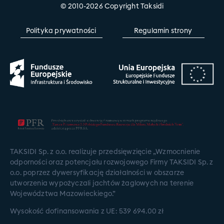
© 2010-2026 Copyright Taksidi
Polityka prywatności
Regulamin strony
TAKSIDI Sp. z o.o. realizuje przedsięwzięcie „Wzmocnienie
odporności oraz potencjału rozwojowego Firmy TAKSIDI Sp. z
o.o. poprzez dywersyfikację działalności w obszarze
utworzenia wypożyczali jachtów żaglowych na terenie
Województwa Mazowieckiego.”
Wysokość dofinansowania z UE: 539 694.00 zł