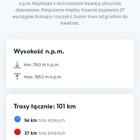
n.p.m. Najniższe z nich czasami bywają sztucznie
dośnieżane. Połączenie między trasami zapewnia 27
wyciągów (kanapy i orczyki). Sezon trwa od grudnia do
kwietnia.
Wysokość n.p.m.
min. 1150 m n.p.m.
max. 1850 m n.p.m.
Trasy łącznie: 101 km
56
km
tras łatwych
37
km
tras średnich