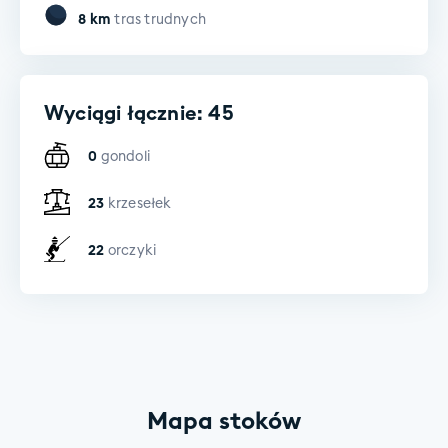
8
km
tras trudnych
Wyciągi łącznie: 45
0
gondoli
23
krzesełek
22
orczyki
Mapa stoków