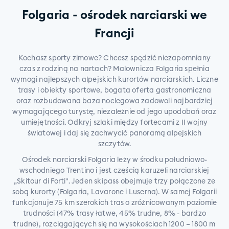
Folgaria - ośrodek narciarski we
Francji
Kochasz sporty zimowe? Chcesz spędzić niezapomniany
czas z rodziną na nartach? Malownicza Folgaria spełnia
wymogi najlepszych alpejskich kurortów narciarskich. Liczne
trasy i obiekty sportowe, bogata oferta gastronomiczna
oraz rozbudowana baza noclegowa zadowoli najbardziej
wymagającego turystę, niezależnie od jego upodobań oraz
umiejętności. Odkryj szlaki między fortecami z II wojny
światowej i daj się zachwycić panoramą alpejskich
szczytów.
Ośrodek narciarski Folgaria leży w środku południowo-
wschodniego Trentino i jest częścią karuzeli narciarskiej
„Skitour di Forti". Jeden skipass obejmuje trzy połączone ze
sobą kurorty (Folgaria, Lavarone i Luserna). W samej Folgarii
funkcjonuje 75 km szerokich tras o zróżnicowanym poziomie
trudności (47% trasy łatwe, 45% trudne, 8% - bardzo
trudne), rozciągających się na wysokościach 1200 – 1800 m