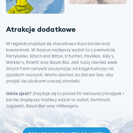
Atrakcje dodatkowe
W regionie znajduje się stosunkowo dużo barów oraz
kawiarenek. W Karpun najlepszy wybór to z pewnością
Partykeller, Kitsch and Bitter, S'Funferl, Pavillion, Killy's,
Winkler's, Paletti oraz Baum Bar. Jest tutaj również wiele
innych form rozrywki zaczynając od kręgli kończąc na
zjazdach nocnych. Warto zjechać do Zell am See, aby
przejść się uliczkami uroczej starówki.
Gdzie zjeść?
Znajduje się tu ponad 90 restauracji knajpek i
barów. Najlepszy możliwy wybór to Auhof, Dorfstadl,
Jagawirt, Baum Bar oraz Hillbergers.