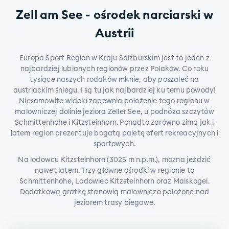
Zell am See - ośrodek narciarski w
Austrii
Europa Sport Region w Kraju Salzburskim jest to jeden z
najbardziej lubianych regionów przez Polaków. Co roku
tysiące naszych rodaków mknie, aby poszaleć na
austriackim śniegu. I są tu jak najbardziej ku temu powody!
Niesamowite widoki zapewnia położenie tego regionu w
malowniczej dolinie jeziora Zeller See, u podnóża szczytów
Schmittenhohe i Kitzsteinhorn. Ponadto zarówno zimą jak i
latem region prezentuje bogatą paletę ofert rekreacyjnych i
sportowych.
Na lodowcu Kitzsteinhorn (3025 m n.p.m.), można jeździć
nawet latem. Trzy główne ośrodki w regionie to
Schmittenhohe, Lodowiec Kitzsteinhorn oraz Maiskogel.
Dodatkową gratkę stanowią malowniczo położone nad
jeziorem trasy biegowe.