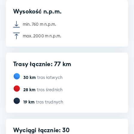
Wysokość n.p.m.
min. 760 m n.p.m.
max. 2000 m n.p.m.
Trasy łącznie: 77 km
30
km
tras łatwych
28
km
tras średnich
19
km
tras trudnych
Wyciągi łącznie: 30