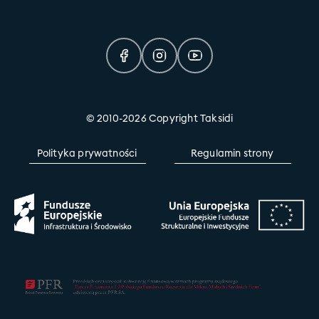
Dokumenty
info@taksidi.pl
+48 22 100 15 20
© 2010-2026 Copyright Taksidi
Polityka prywatności
Regulamin strony